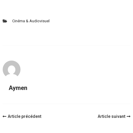
Cinéma & Audiovisuel
Aymen
Navigation
Article précédent
Article suivant
d'article